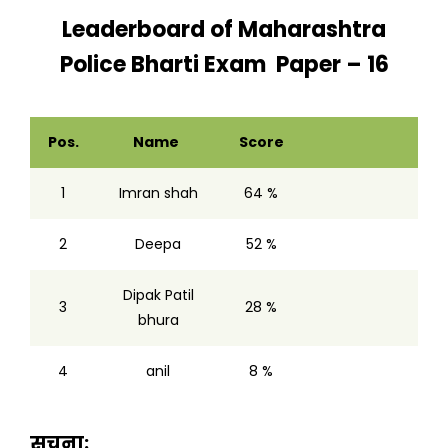
Leaderboard of
Maharashtra
Police Bharti Exam Paper – 16
Pos.
Name
Score
1
Imran shah
64 %
2
Deepa
52 %
Dipak Patil
3
28 %
bhura
4
anil
8 %
सूचना: