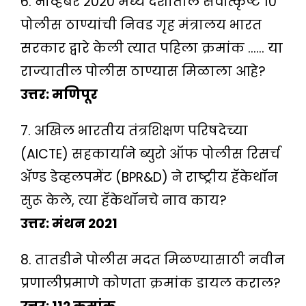
6. नोव्हेंबर 2020 मध्ये देशातील सर्वोत्कृष्ट 10
पोलीस ठाण्यांची निवड गृह मंत्रालय भारत
सरकार द्वारे केली त्यात पहिला क्रमांक …… या
राज्यातील पोलीस ठाण्यास मिळाला आहे?
उत्तर: मणिपूर
7. अखिल भारतीय तंत्रशिक्षण परिषदेच्या
(AICTE) सहकार्याने ब्युरो ऑफ पोलीस रिसर्च
ॲण्ड डेव्हलपमेंट (BPR&D) ने राष्ट्रीय हॅकेथॉन
सुरू केले, त्या हॅकेथॉनचे नाव काय?
उत्तर: मंथन 2021
8. तातडीने पोलीस मदत मिळण्यासाठी नवीन
प्रणालीप्रमाणे कोणता क्रमांक डायल कराल?