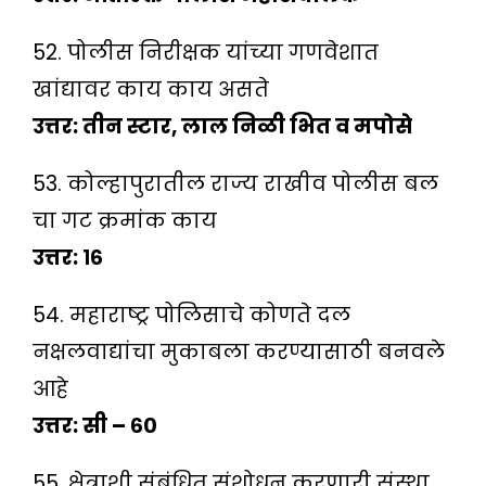
52. पोलीस निरीक्षक यांच्या गणवेशात
खांद्यावर काय काय असते
उत्तर: तीन स्टार, लाल निळी भित व मपोसे
53. कोल्हापुरातील राज्य राखीव पोलीस बल
चा गट क्रमांक काय
उत्तर: १६
54. महाराष्ट्र पोलिसाचे कोणते दल
नक्षलवाद्यांचा मुकाबला करण्यासाठी बनवले
आहे
उत्तर: सी – ६०
55. क्षेत्राशी संबंधित संशोधन करणारी संस्था