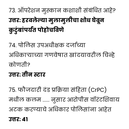
73. ऑपरेशन मुस्कान कशाशी संबंधित आहे?
उत्तर: हरवलेल्या मुलामुलीचा शोध घेवून
कुटुंबांपर्यंत पोहोचविणे
74. पोलिस उपअधीक्षक दर्जाच्या
अधिकाऱ्याच्या गणवेषात खांदयावरील चिन्हे
कोणती?
उत्तर: तीन स्टार
75. फौजदारी दंड प्रक्रिया संहिता (CrPC)
मधील कलम …… नुसार आरोपीस वॉरंटशिवाय
अटक करण्याचे अधिकार पोलिसांना आहेत
उत्तर: 41