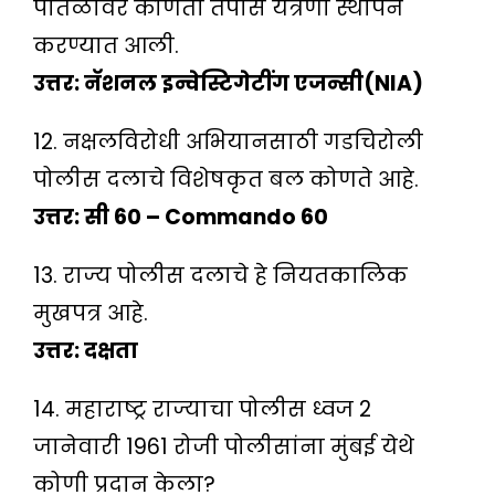
पातळीवर कोणती तपास यंत्रणा स्थापन
करण्यात आली.
उत्तर: नॅशनल इन्वेस्टिगेटींग एजन्सी(NIA)
12. नक्षलविरोधी अभियानसाठी गडचिरोली
पोलीस दलाचे विशेषकृत बल कोणते आहे.
उत्तर: सी 60 – Commando 60
13. राज्य पोलीस दलाचे हे नियतकालिक
मुखपत्र आहे.
उत्तर: दक्षता
14. महाराष्ट्र राज्याचा पोलीस ध्वज 2
जानेवारी 1961 रोजी पोलीसांना मुंबई येथे
कोणी प्रदान केला?