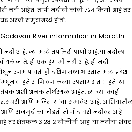
तापी नदीच्या प्रमुख उपनद्या वाघूर नदी, अनेर नदी
 बोरी नदी आहेत. तापी नदीची लांबी 724 किमी आहे तर
ट अरबी समुद्रामध्ये होतो.
– Godavari River information in Marathi
ी नदी आहे. ज्यामध्ये तपकिरी पाणी आहे.या नदीला
संबोधले जाते. ही एक हंगामी नदी आहे. ही नदी
ेथून उगम पावते. ही दक्षिण मध्य भारतात मध्य प्रदेश
्यांमधून वाहते आणि बंगालच्या उपसागरात वाहते .या
ंबक अशी अनेक तीर्थस्थळे आहेत. त्यांच्या काही
बिंदुसार,सबरी आणि मंजिरा यांचा समावेश आहे. आशियाती
वूर आणि राजमुद्रीला जोडतो तो गोदावरी नदीवर आहे.
े तर क्षेत्रफळ 312812 चौकीमी आहे. या नदीचा शेवट