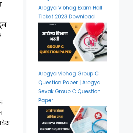
ा
Arogya Vibhag Exam Hall
Ticket 2023 Download
डून
च
Arogya vibhag Group C
Question Paper | Arogya
Sevak Group C Question
Paper
एक
म
रदेश