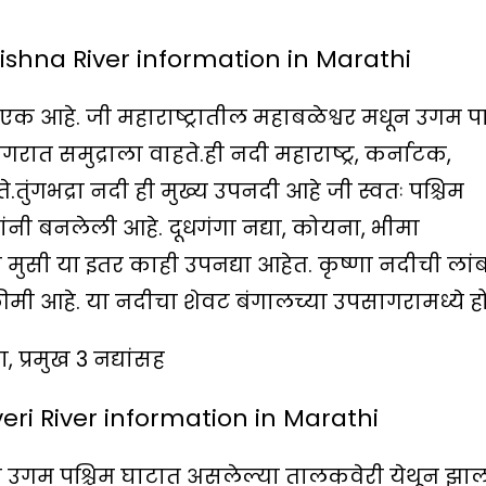
rishna River information in Marathi
ी एक आहे. जी महाराष्ट्रातील महाबळेश्वर मधून उगम पा
ात समुद्राला वाहते.ही नदी महाराष्ट्र, कर्नाटक,
े.तुंगभद्रा नदी ही मुख्य उपनदी आहे जी स्वतः पश्चिम
ांनी बनलेली आहे. दूधगंगा नद्या, कोयना, भीमा
ि मुसी या इतर काही उपनद्या आहेत. कृष्णा नदीची लां
मी आहे. या नदीचा शेवट बंगालच्या उपसागरामध्ये हो
ा, प्रमुख 3 नद्यांसह
veri River information in Marathi
चा उगम पश्चिम घाटात असलेल्या तालकवेरी येथून झा