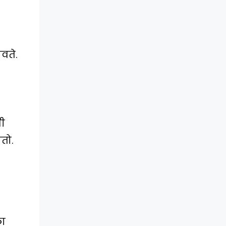
वते.
बी
तो.
ला