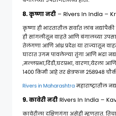
बंगालच्या उपसागरामध्ये होतो.
8. कृष्णा नदी
– Rivers In India – K
कृष्णा ही भारतातील सर्वात लांब नद्यांपैक
ही सांगलीतून वाहते आणि बंगालच्या उपसागर
तेलंगणा आणि आंध्र प्रदेश या राज्यातून वाहत
घाटात उगम पावलेल्या तुंगा आणि भद्रा नद्य
,मल्लप्रभा,दिंडी,घटप्रभा, वारणा,येरला आण
1400 किमी आहे तर क्षेत्रफळ 258948 चौकी
Rivers in Maharashtra
महाराष्ट्रातील नद्य
9. कावेरी नदी
Rivers In India – Ka
कावेरीला दक्षिणगंगा असेही म्हणतात. ति