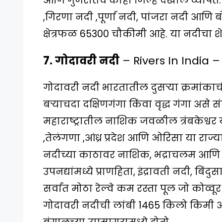
आणि गुजरातचे काही जिल्हे देखील व्यापते. 
,गिरणा नदी ,पूर्णा नदी, पांजरा नदी आणि
क्षेत्रफळ 65300 चौकीमी आहे. या नदीचा शेव
7. गोदावरी नदी
– Rivers In India 
गोदावरी नदी भारतातील दुसऱ्या क्रमांकाच
बऱ्याचदा दक्षिणगंगा किंवा वृद्ध गंगा असे 
महाराष्ट्रातील नाशिक जवळील त्रंबकेश्वर य
,तेलंगणा ,आंध्र प्रदेश आणि ओरिसा या राज
नदीच्या काठावर नाशिक, भद्राचलम आणि त्र
उपनद्यांमध्ये प्राणहिता, इंद्रावती नदी, 
सर्वात मोठा रेल्वे कम रस्ता पूल जो कोव्
गोदावरी नदीची लांबी 1465 किलो किमी आह