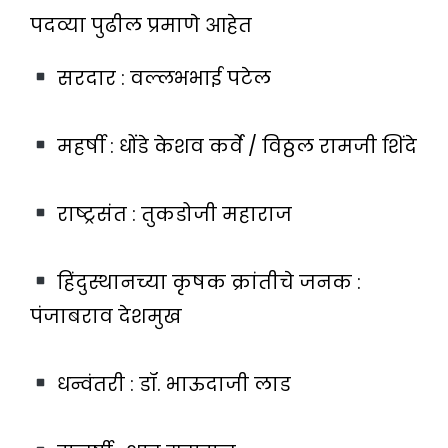
पदव्या पुढील प्रमाणे आहेत
सरदार : वल्लभभाई पटेल
महर्षी : धोंडे केशव कर्वे / विठ्ठल रामजी शिंदे
राष्ट्रसंत : तुकडोजी महाराज
हिंदुस्थानच्या कृषक क्रांतीचे जनक :
पंजाबराव देशमुख
धन्वंतरी : डॉ. भाऊदाजी लाड