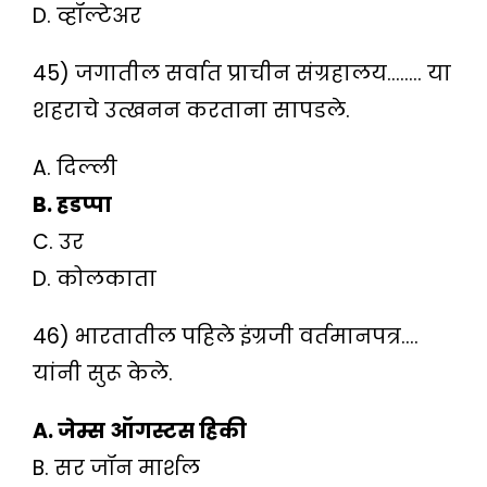
D. व्हॉल्टेअर
45) जगातील सर्वात प्राचीन संग्रहालय…….. या
शहराचे उत्खनन करताना सापडले.
A. दिल्ली
B. हडप्पा
C. उर
D. कोलकाता
46) भारतातील पहिले इंग्रजी वर्तमानपत्र….
यांनी सुरू केले.
A. जेम्स ऑगस्टस हिकी
B. सर जॉन मार्शल