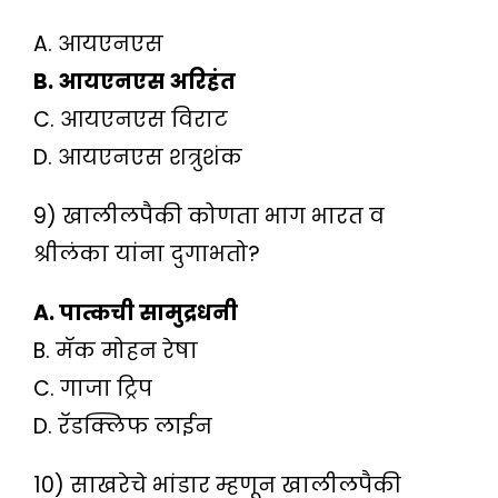
A. आयएनएस
B. आयएनएस अरिहंत
C. आयएनएस विराट
D. आयएनएस शत्रुशंक
9) खालीलपैकी कोणता भाग भारत व
श्रीलंका यांना दुगाभतो?
A. पात्कची सामुद्रधनी
B. मॅक मोहन रेषा
C. गाजा ट्रिप
D. रॅडक्लिफ लाईन
10) साखरेचे भांडार म्हणून खालीलपैकी