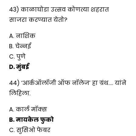
43) काळाघोडा उत्सव कोणत्या शहरात
साजरा करण्यात येतो?
A. नाशिक
B. चेन्नई
C. पुणे
D. मुंबई
44) ‘आर्कऑलॉजी ऑफ नॉलेज’ हा ग्रंथ…. यांने
लिहिला.
A. कार्ल मॉक्स
B. मायकेल फुको
C. सुसिओ फेबर