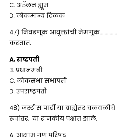
C. अॅलन ह्यूम
D. लोकमान्य टिळक
47) निवडणूक आयुक्तांची नेमणूक…………..
करतात.
A. राष्ट्रपती
B. प्रधानमंत्री
C. लोकसभा सभापती
D. उपराष्ट्रपती
48) जस्टीस पार्टी या ब्राह्येतर चळवळीचे
रूपांतर.. या राजकीय पक्षात झाले.
A. आसाम गण परिषद