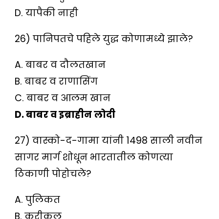
D. यापैकी नाही
26) पानिपतचे पहिले युद्ध कोणामध्ये झाले?
A. बाबर व दौलतखान
B. बाबर व राणासिंग
C. बाबर व आलम खान
D. बाबर व इब्राहीन लोदी
27) वास्को-द-गामा यांनी 1498 साली नवीन
सागर मार्ग शोधून भारतातील कोणत्या
ठिकाणी पोहोचले?
A. पुलिकत
B. करीकल