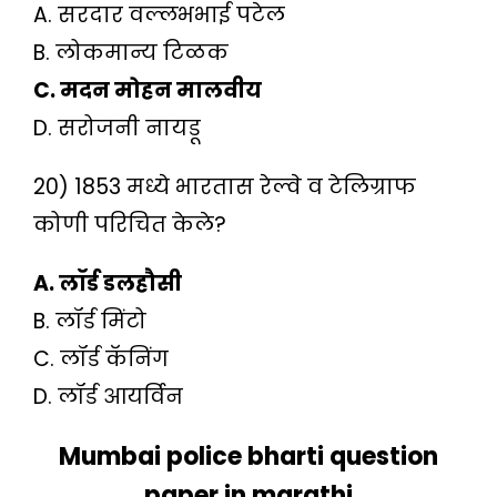
A. सरदार वल्लभभाई पटेल
B. लोकमान्य टिळक
C. मदन मोहन मालवीय
D. सरोजनी नायडू
20) 1853 मध्ये भारतास रेल्वे व टेलिग्राफ
कोणी परिचित केले?
A. लॉर्ड डलहौसी
B. लॉर्ड मिंटो
C. लॉर्ड कॅनिंग
D. लॉर्ड आयर्विन
Mumbai police bharti question
paper in marathi