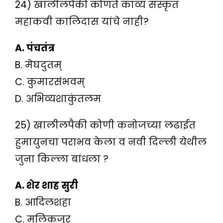
24) खालीलपैकी कोणते काव्य संस्कृत
महाकवी कालिदास यांचे नाही?
A. पंचतंत्र
B. मेघदुतम्
C. कुमारसंभवम्
D. अभिव्यशाकुंतलम
25) खालीलपैकी कोणी कनोजच्या लढाईत
हुमायुनचा पराभव केला व नवी दिल्ली येथील
जुना किल्ला बांधला ?
A. शेर शाह सुरी
B. आदिलशहा
C. मलिकजुर