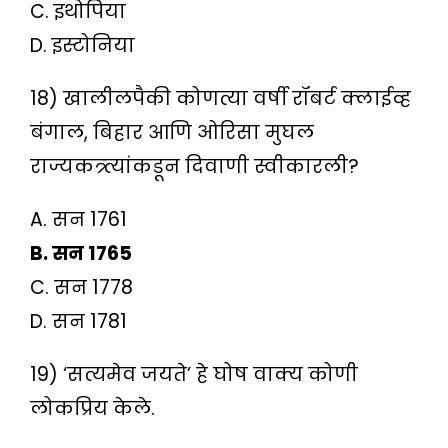
C. इथोपिया
D. इस्टोनिया
18) खालीलपैकी कोणत्या वर्षी रॉबर्ट क्लाईव्ह
बंगाल, बिहार आणि ओरिसा मुघल
राज्यकत्र्त्यांकडून दिवाणी स्वीकारली?
A. सन 1761
B. सन 1765
C. सन 1778
D. सन 1781
19) ‘सत्यमेव जयते’ हे घोष वाक्य कोणी
लोकप्रिय केले.