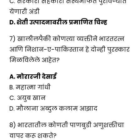
C. सरकारी सहकारी संस्थेमार्फत पुरविण्यात
येणारी अंडी
D. शेती उत्पादनावरील प्रमाणित चिन्ह
7) खालीलपैकी कोणत्या व्यक्तीने भारतरत्न
आणि निशान-ए-पाकिस्तान हे दोन्ही पुरस्कार
मिळविलेले आहेत?
A. मोरारजी देसाई
B. महात्मा गांधी
C. अयुब खान
D. मौलाना अब्दुल कलाम आझाद
8) भारतातील कोणती पाणबुडी अणुशक्तीचा
वापर करू शकते?