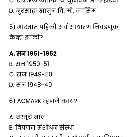
C. डॅनिअल लतिफ वि. युनियन ऑफ इंडिया
D. नुरसाहा खातुन वि. मो. कासिम
5) भारतात पहिली सर्व साधारण निवडणूक
केव्हा झाली?
A. सन 1951-1952
B. सन 1950-51
C. सन 1949-50
D. सन 1948-49
6) AGMARK म्हणजे काय?
A. वस्तूचे नाव
B. विपणन संशोधन संस्था