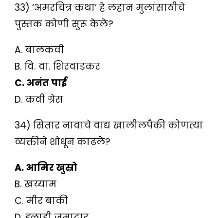
33) ‘अमरचित्र कथा’ हे लहान मुलांसाठीचे
पुस्तक कोणी सुरू केले?
A. बालकवी
B. वि. वा. शिरवाडकर
C. अनंत पाई
D. कवी ग्रेस
34) सितार नावाचे वाद्य खालीलपैकी कोणत्या
व्यक्तीने शोधून काढले?
A. आमिर खुस्रो
B. खय्याम
C. मीर बाकी
D. इलाही जमादार