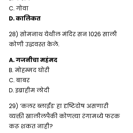
C. गोवा
D. कालिकत
28) सोमनाथ येथील मंदिर सन 1026 साली
कोणी उद्धवस्त केले.
A. गजनीचा महंमद
B. मोहम्मद घोरी
C. बाबर
D. इब्राहीम लोदी
29) ‘कलर ब्लाईंड’ हा दृष्टिदोष असणारी
व्यक्ती खालीलपैकी कोणत्या रंगामध्ये फरक
करू शकत नाही?