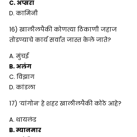
C. अप्सरा
D. कामिनी
16) खालीलपैकी कोणत्या ठिकाणी जहाज
तोडण्याचे कार्य सर्वात जास्त केले जाते?
A. मुंचई
B. अलंग
C. विझाग
D. कांडला
17) ‘यांगोन’ हे शहर खालीलपैकी कोठे आहे?
A. थायलंड
B. म्यानमार