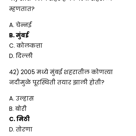
म्हणतात?
A. चेन्नई
B. मुंबई
C. कोलकत्ता
D. दिल्ली
42) 2005 मध्ये मुंबई शहरातील कोणत्या
नदीमुळे पूरस्थिती तयार झाली होती?
A. उल्हास
B. बोरी
C. मिठी
D. तोरणा