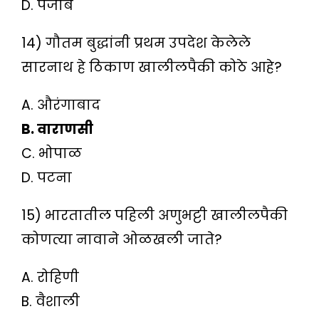
D. पंजाब
14) गौतम बुद्धांनी प्रथम उपदेश केलेले
सारनाथ हे ठिकाण खालीलपैकी कोठे आहे?
A. औरंगाबाद
B. वाराणसी
C. भोपाळ
D. पटना
15) भारतातील पहिली अणुभट्टी खालीलपैकी
कोणत्या नावाने ओळखली जाते?
A. रोहिणी
B. वैशाली