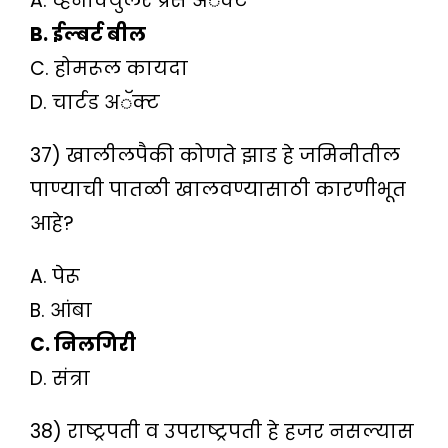
A. व्हर्नाक्युलर प्रेस अॅक्ट
B. ईल्बर्ट बील
C. होमरूल कायदा
D. चार्टड अॅक्ट
37) खालीलपैकी कोणते झाड हे जमिनीतील
पाण्याची पातळी खालवण्यासाठी कारणीभूत
आहे?
A. पेरू
B. आंबा
C. निलगिरी
D. संत्रा
38) राष्ट्रपती व उपराष्ट्रपती हे हजर नसल्यास