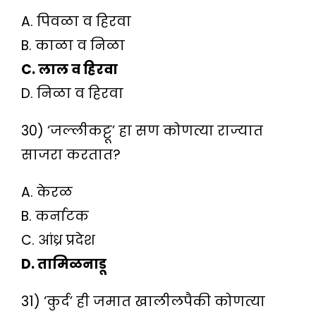
A. पिवळा व हिरवा
B. काळा व निळा
C. लाल व हिरवा
D. निळा व हिरवा
30) ‘जल्लीकट्टू’ हा सण कोणत्या राज्यात
साजरा करतात?
A. केरळ
B. कर्नाटक
C. आंध्र प्रदेश
D. तामिळनाडू
31) ‘कुर्द’ ही जमात खालीलपैकी कोणत्या