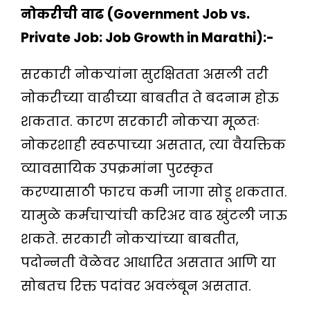
नोकरीची
वाढ
(Government Job vs.
Private Job: Job Growth in Marathi):-
सरकारी नोकऱ्यांना सुरक्षितता असली तरी
नोकरीच्या वाढीच्या बाबतीत ते बदनाम होऊ
शकतात. कारण सरकारी नोकर्‍या मूळतः
नोकरशाही स्वरूपाच्या असतात, त्या वैयक्तिक
व्यावसायिक उपक्रमांना पुरस्कृत
करण्यासाठी फारच कमी जागा सोडू शकतात.
यामुळे कर्मचार्‍यांची करिअर वाढ खुंटली जाऊ
शकते. सरकारी नोकऱ्यांच्या बाबतीत,
पदोन्नती वेळेवर आधारित असतात आणि या
सोबतच रिक्त पदांवर अवलंबून असतात.