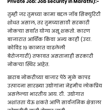
Private Job: Job security in Marathi):-
तुम्ही जर तुमच्या कामा बद्दल जॉब सिक्युरिटी
शोधत असाल, तर तुमच्यासाठी सरकारी
नोकऱ्या सर्वात योग्य असू शकतो. कारण
बाजारात आर्थिक किंवा अन्य काही (उदा.
कोविड १९ काळात वाढलेली
बेरोजगारी) तफावत असतानाही सरकारी
नोकऱ्या स्थिर आहेत.
खराब नोकरीच्या बाजार पेठे मुळे कापड
उत्पादना सारख्या उद्योगांना नेहमीच लोकप्रिय
असलेल्या भारतीय आय. टी. उद्योगात
अशांतता येऊ शकते आणि सार्वजनिक क्षेत्राला