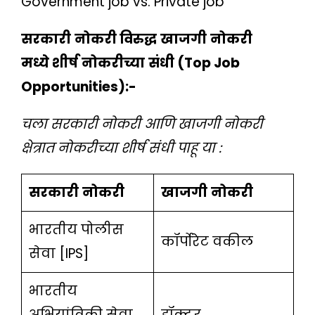
Government job vs. Private job
सरकारी
नोकरी
विरुद्ध
खाजगी
नोकरी
मध्ये
शीर्ष
नोकरीच्या
संधी
(Top Job
Opportunities):-
चला
सरकारी
नोकरी
आणि
खाजगी
नोकरी
क्षेत्रात
नोकरीच्या
शीर्ष
संधी
पाहू
या
:
सरकारी
नोकरी
खाजगी
नोकरी
भारतीय पोलीस
कॉर्पोरेट वकील
सेवा [IPS]
भारतीय
अभियांत्रिकी सेवा
डॉक्टर