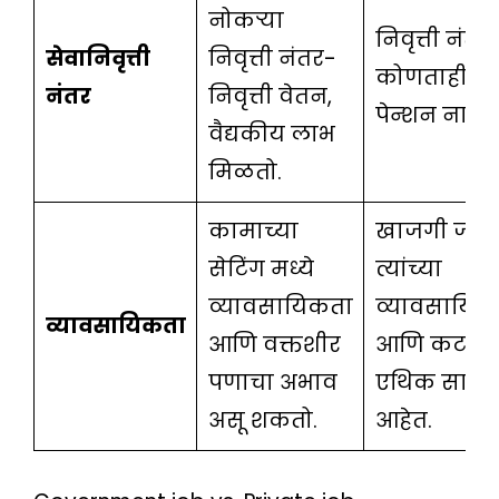
नोकऱ्या
निवृत्ती नंत
सेवानिवृत्ती
निवृत्ती नंतर-
कोणताही ला
नंतर
निवृत्ती वेतन,
पेन्शन नाही.
वैद्यकीय लाभ
मिळतो.
कामाच्या
खाजगी जॉब स
सेटिंग मध्ये
त्यांच्या
व्यावसायिकता
व्यावसायिक
व्यावसायिकता
आणि वक्तशीर
आणि कट थ्रॉ
पणाचा अभाव
एथिक साठी प्
असू शकतो.
आहेत.