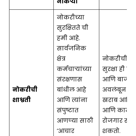
नोकऱ्या
नोकरीच्या
सुरक्षितते ची
हमी आहे.
सार्वजनिक
क्षेत्र
नोकरीची सुरक
कर्मचार्‍यांच्या
सुरक्षा ही क
संरक्षणास
आणि बाजार प
नोकरीची
बांधील आहे
अवलंबून अस
शाश्वती
आणि त्यांना
खराब आर्थिक
संपुष्टात
आणि कामगिर
आणण्या साठी
रोजगार संपुष
‘आचार
शकतो.