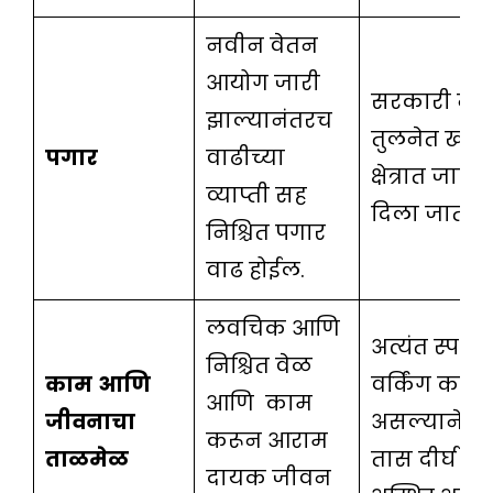
नवीन वेतन
आयोग जारी
सरकारी नोकऱ
झाल्यानंतरच
तुलनेत खाज
पगार
वाढीच्या
क्षेत्रात जास्
व्याप्ती सह
दिला जातो.
निश्चित पगार
वाढ होईल.
लवचिक आणि
अत्यंत स्पर्धा
निश्चित वेळ
काम
आणि
वर्किंग कल्च
आणि काम
जीवनाचा
असल्याने, क
करून आराम
ताळमेळ
तास दीर्घ आ
दायक जीवन