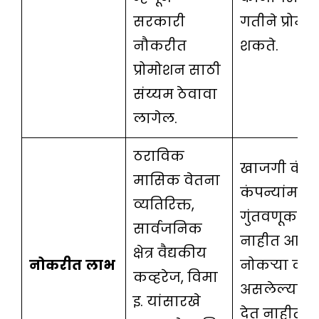
सरकारी
गतीने प्रोम
नौकरीत
शकते.
प्रोमोशन साठी
संय्यम ठेवावा
लागेल.
ठराविक
खाजगी कंपन
मासिक वेतना
कंपन्यांमध्ये
व्यतिरिक्त,
गुंतवणूक क
सार्वजनिक
नाहीत आणि
क्षेत्र वैद्यकीय
नोकरीत
लाभ
नोकर्‍या कर
कव्हरेज, विमा
असलेल्या इतर
इ. यांसारखे
देत नाहीत. 