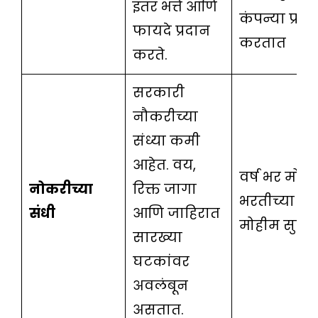
इतर भत्ते आणि
कंपन्या प्रदा
फायदे प्रदान
करतात
करते.
सरकारी
नौकरीच्या
संध्या कमी
आहेत. वय,
वर्ष भर मोठ
नोकरीच्या
रिक्त जागा
भरतीच्या सं
संधी
आणि जाहिरात
मोहीम सुरू 
सारख्या
घटकांवर
अवलंबून
असतात.