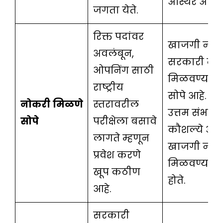
अस्थिर असत
जगता येते.
रिक्त पदांवर
खाजगी नोकर
अवलंबून,
सरकारी नौ
ओपनिंग साठी
मिळवण्याच्य
राष्ट्रीय
सोपे आहे. चां
नोकरी
मिळणे
स्तरावरील
उत्तम संभाष
सोपे
परीक्षेला बसावे
कौशल्ये अन
लागते म्हणून
खाजगी नोक
प्रवेश करणे
मिळवण्यास
खूप कठीण
होते.
आहे.
सरकारी