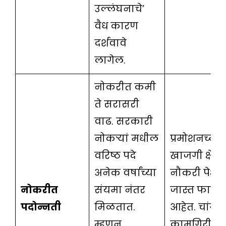
उल्लंघनाचे’
वैध कारण
दर्शवावे
लागेल.
नोकरीत कमी
ते सरासरी
वाढ. सरकारी
नोकऱ्यां मधील
प्रमोशनच्या स
वरिष्ठ पदे
खाजगी क्षेत्र
अनेक वर्षांच्या
नौकरी पेक्षा
नोकरीत
संयमा नंतर
जास्त फायद
पदोन्नती
मिळतात.
आहेत. चांगल्
म्हणून
कामगिरी मु