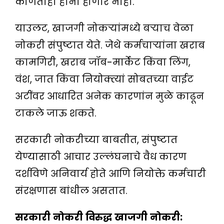
कोणतीही हानी होणार नाही.
याउलट, खाजगी नोकऱ्यांमध्ये बर्‍याच वेळा
नोकरी संपुष्टात येते. जेथे कर्मचार्‍यांना खराब
कामगिरी, खराब जॉब-मार्केट किंवा लिंग,
वंश, जात किंवा नियोक्त्यां सोबतच्या वाईट
अटींवर आधारित अनेक कारणांन मुळे काढून
टाकले जाऊ शकते.
सरकारी नोकरीच्या बाबतीत, संपुष्टात
येण्यासाठी आचार उल्लंघनाचे वैध कारण
दर्शविणे अनिवार्य होते आणि नियोक्ते कर्मचारी
संरक्षणास बांधील असतात.
सरकारी
नोकरी
विरुद्ध
खाजगी
नोकरी
: