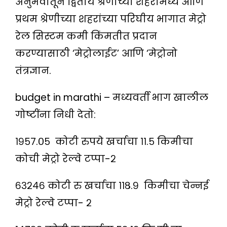
अनुभवातून द्वितीय श्रेणीच्या शहरांमध्ये आणि
प्रथम श्रेणीच्या शहरांच्या परिघीय भागात मेट्रो
रेल सिस्टम कमी किंमतीत प्रदान
करण्यासाठी ‘मेट्रोलाईट’ आणि ‘मेट्रोनो
तंत्रज्ञान.
budget in marathi – मध्यवर्ती भाग खालील
गोष्टींना निधी देतो:
१९५७.०५ कोटी रुपये खर्चाचा ११.५ किमीचा
कोची मेट्रो रेल्वे टप्पा-२
६३२४६ कोटी रु खर्चाचा ११८.९ किमीचा चेन्नई
मेट्रो रेल्वे टप्पा- २