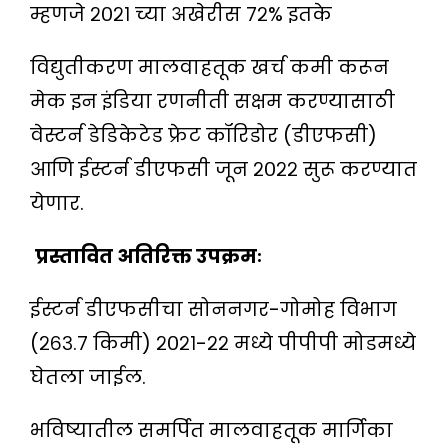
म्हणजे २०२१ च्या अखेरीस ७२% इतके
विद्युतीकरण मालवाहतूक खर्च कमी करून
मेक इन इंडिया रणनीती सक्षम करण्यासाठी
वेस्टर्न डेडिकेटेड फ्रेट कॉरिडोर (डीएफसी)
आणि ईस्टर्न डीएफसी जून २०२२ सुरू करण्यात
येणार.
प्रस्तावित अतिरिक्त उपक्रमः
ईस्टर्न डीएफसीचा सोननगर-गोमोह विभाग
(२६३.७ किमी) २०२१-२२ मध्ये पीपीपी मोडमध्ये
घेतला जाईल.
भविष्यातील समर्पित मालवाहतूक मार्गिका