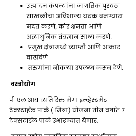
उत्पादन कंपन्यांना जागतिक पुरवठा
साखळीचा अविभाज्य घटक बनण्यास
मदत करणे, कोर क्षमता आणि
अत्याधुनिक तंत्रज्ञान साध्य करणे.
प्रमुख क्षेत्रामध्ये व्याप्ती आणि आकार
वाढविणे
तरुणांना नोकऱ्या उपलब्ध करून देणे.
वस्त्रोद्योग
पी एल आय व्यतिरिक्त मेगा इन्व्हेस्टमेंट
टेक्स्टाईल पार्क ( मित्रा) योजना तीन वर्षात ७
टेक्सटाईल पार्क उभारण्यात येणार.