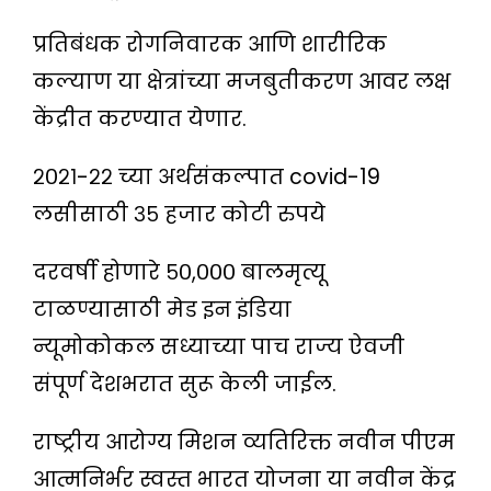
प्रतिबंधक रोगनिवारक आणि शारीरिक
कल्याण या क्षेत्रांच्या मजबुतीकरण आवर लक्ष
केंद्रीत करण्यात येणार.
२०२१-२२ च्या अर्थसंकल्पात covid-19
लसीसाठी ३५ हजार कोटी रुपये
दरवर्षी होणारे ५०,००० बालमृत्यू
टाळण्यासाठी मेड इन इंडिया
न्यूमोकोकल सध्याच्या पाच राज्य ऐवजी
संपूर्ण देशभरात सुरू केली जाईल.
राष्ट्रीय आरोग्य मिशन व्यतिरिक्त नवीन पीएम
आत्मनिर्भर स्वस्त भारत योजना या नवीन केंद्र