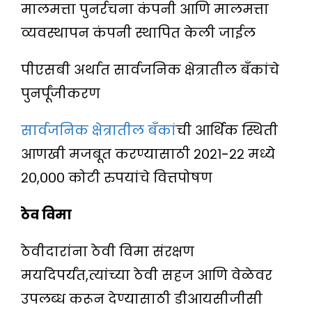
मालमत्ता पुनर्रचना कंपनी आणि मालमत्ता
व्यवस्थापन कंपनी स्थापित केली जाईल
पीएसबी अर्थात सार्वजनिक क्षेत्रातील बँकांचे
पुनर्पूंजीकरण
सार्वजनिक क्षेत्रातील बँकां
ची आर्थिक स्थिती
आणखी मजबूत करण्यासाठी २०२१-२२ मध्ये
२०,००० कोटी रुपयांचे वित्तपोषण
ठेव विमा
ठेवीदारांना ठेवी विमा संरक्षण
मर्यादेपर्यंत,त्यांच्या ठेवी सहज आणि वेळेवर
उपलब्ध करून देण्यासाठी डीआयसीजीसी