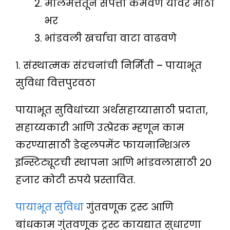
मालमत्तेतून संपत्ती कमवणे यावर मोठा
भर
भांडवली खर्चाचा वाटा वाढवणे
१. संस्थात्मक संरचनांची निर्मिती – पायाभूत
सुविधा वित्तपुरवठा
पायाभूत सुविधांच्या अर्थसहाय्यासाठी प्रदाता,
सहाय्यकारी आणि उत्प्रेरक म्हणून काम
करण्यासाठी डेव्हलपमेंट फायनान्शिअल
इन्स्टिट्यूटची स्थापना आणि भांडवलासाठी २०
हजार कोटी रुपये प्रस्तावित.
पायाभूत सुविधा
गुंतवणूक ट्रस्ट आणि
बांधकाम गुंतवणूक ट्रस्ट कायद्यात सुधारणा