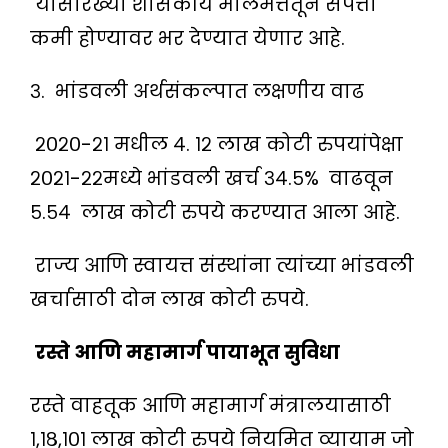
यासारख्या शासकीय मालमत्तेतून संपत्ती
कमी होण्यावर भर देण्यात येणार आहे.
३. भांडवली अर्थसंकल्पात लक्षणीय वाढ
२०२०-२१ मधील ४. १२ लाख कोटी रुपयांपेक्षा
२०२१-२२मध्ये भांडवली खर्च ३४.५% वाढवून
५.५४ लाख कोटी रुपये करण्यात आला आहे.
राज्य आणि स्वायत्त संस्थांना त्यांच्या भांडवली
खर्चासाठी दोन लाख कोटी रुपये.
रस्ते आणि महामार्ग पायाभूत सुविधा
रस्ते वाहतूक आणि महामार्ग मंत्रालयासाठी
१,१८,१०१ लाख कोटी रुपये नियमित व्यायाम जो