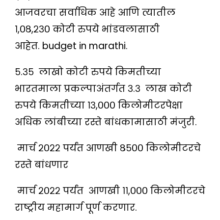
आजवरचा सर्वाधिक आहे आणि त्यातील
१,०८,२३० कोटी रुपये भांडवलासाठी
आहेत. budget in marathi.
५.३५ लाखो कोटी रुपये किमतीच्या
भारतमाला प्रकल्पाअंतर्गत ३.३ लाख कोटी
रुपये किमतीच्या १३,००० किलोमीटरपेक्षा
अधिक लांबीच्या रस्ते बांधकामासाठी मंजुरी.
मार्च २०२२ पर्यंत आणखी ८५०० किलोमीटरचे
रस्ते बांधणार
मार्च २०२२ पर्यंत आणखी ११,००० किलोमीटरचे
राष्ट्रीय महामार्ग पूर्ण करणार.