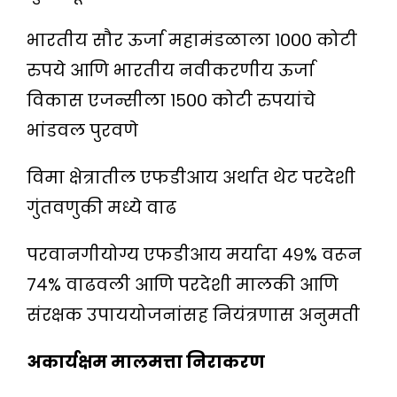
भारतीय सौर ऊर्जा महामंडळाला १००० कोटी
रुपये आणि भारतीय नवीकरणीय ऊर्जा
विकास एजन्सीला १५०० कोटी रुपयांचे
भांडवल पुरवणे
विमा क्षेत्रातील एफडीआय अर्थात थेट परदेशी
गुंतवणुकी मध्ये वाढ
परवानगीयोग्य एफडीआय मर्यादा ४९% वरून
७४% वाढवली आणि परदेशी मालकी आणि
संरक्षक उपाययोजनांसह नियंत्रणास अनुमती
अकार्यक्षम मालमत्ता निराकरण