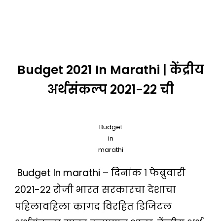
Budget 2021 In Marathi | केंद्रीय
अर्थसंकल्प २०२१-२२ ची
Budget
in
marathi
Budget In marathi – दिनांक १ फेब्रुवारी
२0२१-२२ रोजी भारत सरकारचा देशाचा
पहिलावहिला कागद विरहित डिजिटल