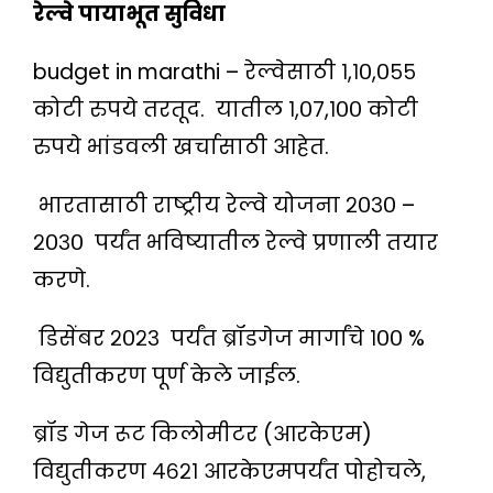
रेल्वे पायाभूत सुविधा
budget in marathi – रेल्वेसाठी १,१०,०५५
कोटी रुपये तरतूद. यातील १,०७,१०० कोटी
रुपये भांडवली खर्चासाठी आहेत.
भारतासाठी राष्ट्रीय रेल्वे योजना २०३० –
२०३० पर्यंत भविष्यातील रेल्वे प्रणाली तयार
करणे.
डिसेंबर २०२३ पर्यंत ब्रॉडगेज मार्गांचे १०० %
विद्युतीकरण पूर्ण केले जाईल.
ब्रॉड गेज रूट किलोमीटर (आरकेएम)
विद्युतीकरण ४६२१ आरकेएमपर्यंत पोहोचले,