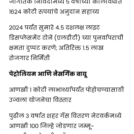
जागतिक निविदांमध्ये ५ वर्षांच्या कालावधीत
१६२४ कोटी रुपयांचे अनुदान सहाय्य
२०२४ पर्यंत सुमारे ४.५ दशलक्ष लाइट
डिसप्लेसमेंट टोने (एलडीटी) च्या पुनर्वापराची
क्षमता दुप्पट करणे; अतिरिक्त १.५ लाख
रोजगार निर्मिती
पेट्रोलियम आणि नैसर्गिक वायू
आणखी १ कोटी लाभार्थ्यापर्यंत पोहोचण्यासाठी
उज्वला योजनेचा विस्तार
पुढील ३ वर्षात शहर गॅस वितरण नेटवर्कमध्ये
आणखी १०० जिल्हे जोडणार जम्मू-