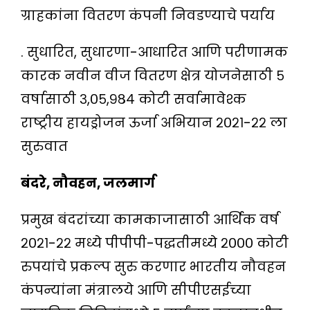
ग्राहकांना वितरण कंपनी निवडण्याचे पर्याय
. सुधारित, सुधारणा-आधारित आणि परीणामक
कारक नवीन वीज वितरण क्षेत्र योजनेसाठी ५
वर्षासाठी ३,०५,९८४ कोटी सर्वामावेश्क
राष्ट्रीय हायड्रोजन ऊर्जा अभियान २०२१-२२ ला
सुरुवात
बंदरे, नौवहन, जलमार्ग
प्रमुख बंदरांच्या कामकाजासाठी आर्थिक वर्ष
२०२१-२२ मध्ये पीपीपी-पद्धतीमध्ये २००० कोटी
रुपयांचे प्रकल्प सुरु करणार भारतीय नौवहन
कंपन्यांना मंत्रालये आणि सीपीएसईच्या