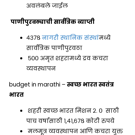
अवलंबले जाईल
पाणीपुरवठ्याची सार्वत्रिक व्याप्ती
४३७८
नागरी स्थानिक संस्थां
मध्ये
सार्वत्रिक पाणीपुरवठा
५०० अमृत शहरामध्ये द्रव कचरा
व्यवस्थापन
budget in marathi –
स्वच्छ भारत स्वतंत्र
भारत
शहरी स्वच्छ भारत मिशन २. ० साठी
पाच वर्षासाठी १,४१,६७८ कोटी रुपये
मलमूत्र व्यवस्थापन आणि कचरा युक्त