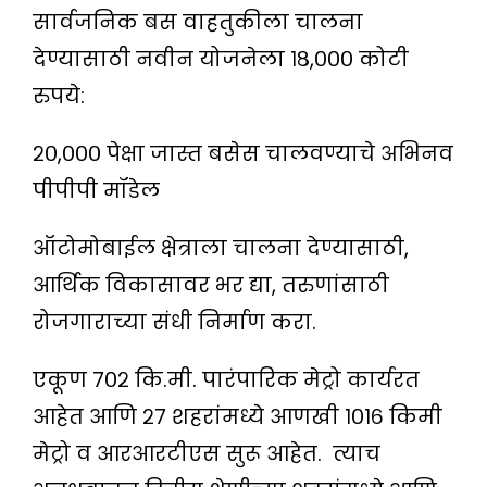
सार्वजनिक बस वाहतुकीला चालना
देण्यासाठी नवीन योजनेला १८,००० कोटी
रुपये:
२०,००० पेक्षा जास्त बसेस चालवण्याचे अभिनव
पीपीपी मॉडेल
ऑटोमोबाईल क्षेत्राला चालना देण्यासाठी,
आर्थिक विकासावर भर द्या, तरुणांसाठी
रोजगाराच्या संधी निर्माण करा.
एकूण ७०२ कि.मी. पारंपारिक मेट्रो कार्यरत
आहेत आणि २७ शहरांमध्ये आणखी १०१६ किमी
मेट्रो व आरआरटीएस सुरू आहेत. त्याच