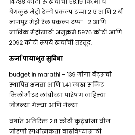
१४७८८ कोटी रु खर्चाचा ५८.१९ कि.मी.चा
बेंगळुरू मेट्रो रेल्वे प्रकल्प टप्पा २ ए आणि २ बी
नागपूर मेट्रो रेल प्रकल्प टप्पा -२ आणि
नाशिक मेट्रोसाठी अनुक्रमे ५९७६ कोटी आणि
२०९२ कोटी रुपये खर्चाची तरतूद.
ऊर्जा पायाभूत सुविधा
budget in marathi – १३९ गीगा वॅट्सची
स्थापित क्षमता आणि १.४१ लाख सर्किट
किलोमीटर लांबीच्या पारेषण वाहिन्या
जोडल्या गेल्या आणि गेल्या
वर्षात अतिरिक्त २.८ कोटी कुटुंबांना वीज
जोडणी स्पर्धात्मकता वाढविण्यासाठी