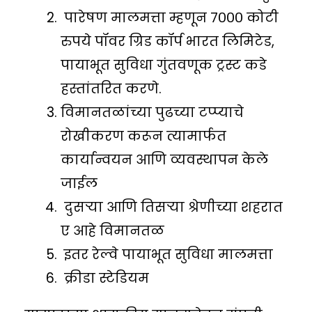
पारेषण मालमत्ता म्हणून ७००० कोटी
रुपये पॉवर ग्रिड कॉर्प भारत लिमिटेड,
पायाभूत सुविधा गुंतवणूक ट्रस्ट कडे
हस्तांतरित करणे.
विमानतळांच्या पुढच्या टप्प्याचे
रोखीकरण करून त्यामार्फत
कार्यान्वयन आणि व्यवस्थापन केले
जाईल
दुसऱ्या आणि तिसऱ्या श्रेणीच्या शहरात
ए आहे विमानतळ
इतर रेल्वे पायाभूत सुविधा मालमत्ता
क्रीडा स्टेडियम