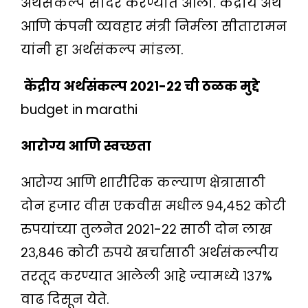
अर्थसंकल्प सादर करण्यात आला. केंद्रीय अर्थ
आणि कंपनी व्यवहार मंत्री निर्मला सीतारामन
यांनी हा अर्थसंकल्प मांडला.
केंद्रीय अर्थसंकल्प २०२१-२२ ची ठळक मुद्दे
budget in marathi
आरोग्य आणि स्वच्छता
आरोग्य आणि शारीरिक कल्याण क्षेत्रासाठी
दोन हजार वीस एकवीस मधील ९४,४५२ कोटी
रुपयांच्या तुलनेत २०२१-२२ साठी दोन लाख
२३,८४६ कोटी रुपये खर्चासाठी अर्थसंकल्पीय
तरतूद करण्यात आलेली आहे ज्यामध्ये १३७%
वाढ दिसून येते.