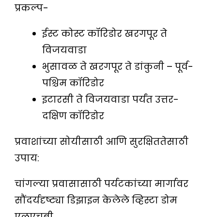
प्रकल्प-
ईस्ट कोस्ट कॉरिडोर खरगपूर ते
विजयवाडा
भुसावळ ते खरगपूर ते डांकुनी – पूर्व-
पश्चिम कॉरिडोर
इटारसी ते विजयवाडा पर्यंत उत्तर-
दक्षिण कॉरिडोर
प्रवाशांच्या सोयीसाठी आणि सुरक्षिततेसाठी
उपाय:
चांगल्या प्रवासासाठी पर्यटकांच्या मार्गावर
सौंदर्यदृष्ट्या डिझाइन केलेले व्हिस्टा डोम
एलएचबी