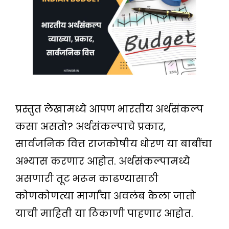
प्रस्तुत लेखामध्ये आपण भारतीय अर्थसंकल्प
कसा असतो? अर्थसंकल्पाचे प्रकार,
सार्वजनिक वित्त राजकोषीय धोरण या बाबींचा
अभ्यास करणार आहोत. अर्थसंकल्पामध्ये
असणारी तूट भरून काढण्यासाठी
कोणकोणत्या मार्गांचा अवलंब केला जातो
याची माहिती या ठिकाणी पाहणार आहोत.